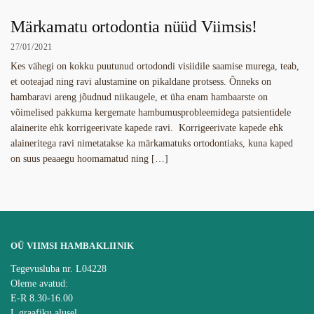
Märkamatu ortodontia nüüd Viimsis!
27/01/2021
Kes vähegi on kokku puutunud ortodondi visiidile saamise murega, teab,
et ooteajad ning ravi alustamine on pikaldane protsess. Õnneks on
hambaravi areng jõudnud niikaugele, et üha enam hambaarste on
võimelised pakkuma kergemate hambumusprobleemidega patsientidele
alainerite ehk korrigeerivate kapede ravi. Korrigeerivate kapede ehk
alaineritega ravi nimetatakse ka märkamatuks ortodontiaks, kuna kaped
on suus peaaegu hoomamatud ning […]
OÜ VIIMSI HAMBAKLIINIK
Tegevusluba nr. L04228
Oleme avatud:
E-R 8.30-16.00
L graafiku alusel