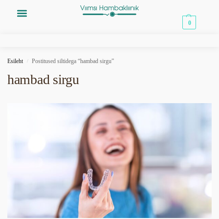
0,00
€
0
Esileht
Postitused siltidega “hambad sirgu”
/
hambad sirgu