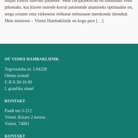
mujalt Eestist tulevaid patsiente. Meie ravijärjekorrad on muutunud veidi
pikemaks, kui kiirete murede korral patsientide aitamiseks optimaalne on,
seega ootame oma väikesesse töökasse mõnusasse meeskonda täiendust.
Meie missioon – Viimsi Hambakliinik on kogu pere […]
OÜ VIIMSI HAMBAKLIINIK
Tegevusluba nr. L04228
Oleme avatud:
E-R 8.30-16.00
L graafiku alusel
KONTAKT
Paadi tee 3-212
Viimsi Äritare 2.korrus
Viimsi, 74001
KONTAKT