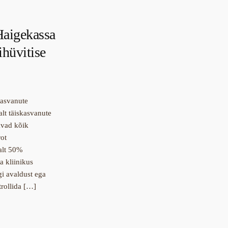
Haigekassa
ihüvitise
kasvanute
lt täiskasvanute
avad kõik
rot
malt 50%
a kliinikus
gi avaldust ega
trollida […]