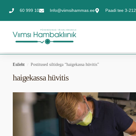
60 999 10
Info@viimsihammas.ee
Paadi tee 3-212,
Esileht
Postitused siltidega “haigekassa hüvitis”
/
haigekassa hüvitis