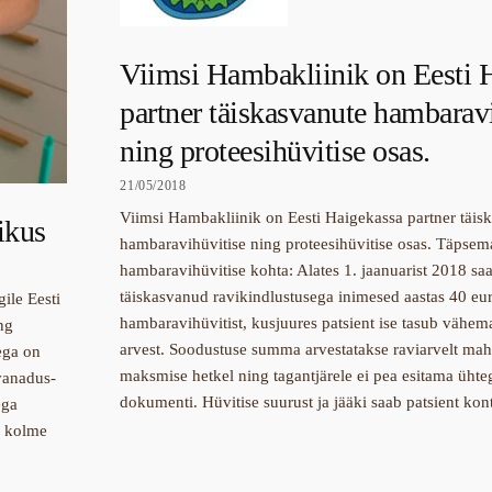
Viimsi Hambakliinik on Eesti 
partner täiskasvanute hambarav
ning proteesihüvitise osas.
21/05/2018
Viimsi Hambakliinik on Eesti Haigekassa partner täis
ikus
hambaravihüvitise ning proteesihüvitise osas. Täpsema
hambaravihüvitise kohta: Alates 1. jaanuarist 2018 sa
täiskasvanud ravikindlustusega inimesed aastas 40 eu
ile Eesti
hambaravihüvitist, kusjuures patsient ise tasub vähe
ng
arvest. Soodustuse summa arvestatakse raviarvelt mah
ega on
maksmise hetkel ning tagantjärele ei pea esitama ühte
vanadus-
dokumenti. Hüvitise suurust ja jääki saab patsient kon
ega
a kolme