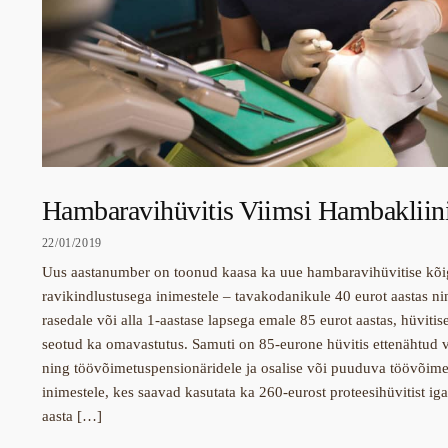
Hambaravihüvitis Viimsi Hambakliin
22/01/2019
Uus aastanumber on toonud kaasa ka uue hambaravihüvitise kõig
ravikindlustusega inimestele – tavakodanikule 40 eurot aastas ni
rasedale või alla 1-aastase lapsega emale 85 eurot aastas, hüvitis
seotud ka omavastutus. Samuti on 85-eurone hüvitis ettenähtud 
ning töövõimetuspensionäridele ja osalise või puuduva töövõim
inimestele, kes saavad kasutata ka 260-eurost proteesihüvitist ig
aasta […]