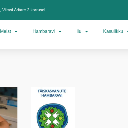
 Viimsi Äritare.2.korrusel
Meist
Hambaravi
Ilu
Kasulikku