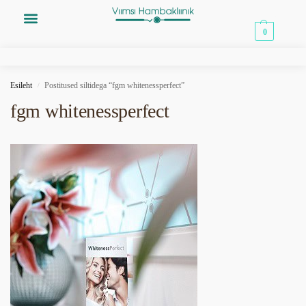
0,00
€
0
Esileht
Postitused siltidega “fgm whitenessperfect”
/
fgm whitenessperfect