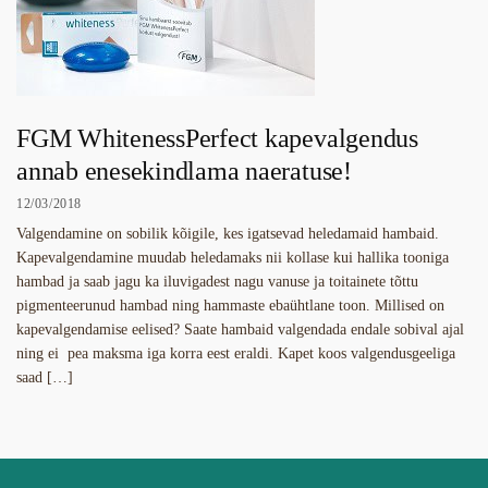
FGM WhitenessPerfect kapevalgendus
annab enesekindlama naeratuse!
12/03/2018
Valgendamine on sobilik kõigile, kes igatsevad heledamaid hambaid.
Kapevalgendamine muudab heledamaks nii kollase kui hallika tooniga
hambad ja saab jagu ka iluvigadest nagu vanuse ja toitainete tõttu
pigmenteerunud hambad ning hammaste ebaühtlane toon. Millised on
kapevalgendamise eelised? Saate hambaid valgendada endale sobival ajal
ning ei pea maksma iga korra eest eraldi. Kapet koos valgendusgeeliga
saad […]