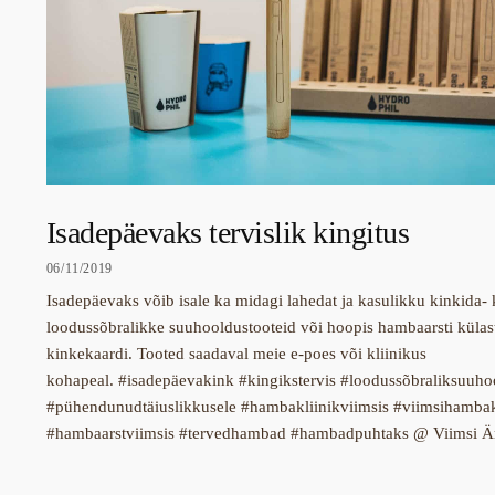
Isadepäevaks tervislik kingitus
06/11/2019
Isadepäevaks võib isale ka midagi lahedat ja kasulikku kinkida- 
loodussõbralikke suuhooldustooteid või hoopis hambaarsti küla
kinkekaardi. Tooted saadaval meie e-poes või kliinikus
kohapeal. #isadepäevakink #kingikstervis #loodussõbraliksuuho
#pühendunudtäiuslikkusele #hambakliinikviimsis #viimsihambak
#hambaarstviimsis #tervedhambad #hambadpuhtaks @ Viimsi Är