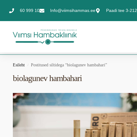
60 999 10
Info@viimsihammas.ee
Paadi tee 3-212,
Esileht
Postitused siltidega “biolagunev hambahari”
/
biolagunev hambahari