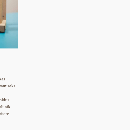
kas
stamiseks
oldus
liinik
itare