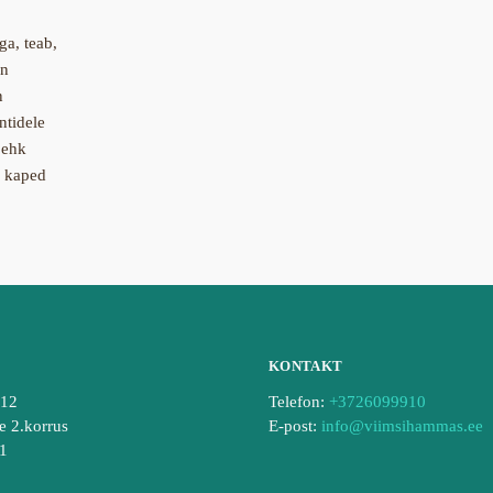
a, teab,
on
n
tidele
 ehk
a kaped
KONTAKT
212
Telefon:
+3726099910
e 2.korrus
E-post:
info@viimsihammas.ee
01