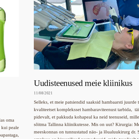
Uudisteenused meie kliinikus
11/08/2021
Selleks, et meie patsiendid saaksid hambaarsti juurde 
kvaliteetset kompleksset hambaraviteenust tarbida, t
pidevalt, et pakkuda kohapeal ka neid teenuseid, mille
das oma
sõitma Tallinna kliinikutesse. Mis on uut? Kirurgia: Me
 kui peale
meeskonnas on tunnustatud näo- ja lõualuukirurg dr. S
apastaga,