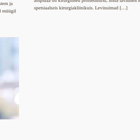
ampluaa on kirurgilised protseduurid, mida tavaliselt 
stem ja
spetsiaalseis kirurgiakliinikuis. Levinuimad […]
d müügil