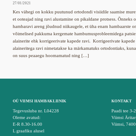
27/01/2021
Kes vähegi on kokku puutunud ortodondi visiidile saamise mureg
et ooteajad ning ravi alustamine on pikaldane protsess. Õnneks 
hambaravi areng jõudnud niikaugele, et üha enam hambaarste o
võimelised pakkuma kergemate hambumusprobleemidega patsien
alainerite ehk korrigeerivate kapede ravi. Korrigeerivate kapede
alaineritega ravi nimetatakse ka märkamatuks ortodontiaks, kun
on suus peaaegu hoomamatud ning […]
OÜ VIIMSI HAMBAKLIINIK
KONTAKT
Tegevusluba nr. L04228
Paadi tee 3-
Oleme avatud:
Viimsi Äritar
E-R 8.30-16.00
Viimsi, 740
L graafiku alusel