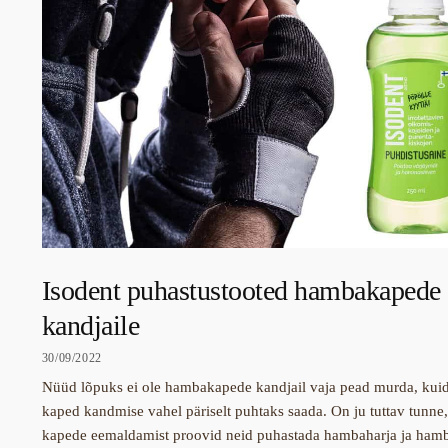
Isodent puhastustooted hambakapede
kandjaile
30/09/2022
Nüüd lõpuks ei ole hambakapede kandjail vaja pead murda, kui
kaped kandmise vahel päriselt puhtaks saada. On ju tuttav tunne,
kapede eemaldamist proovid neid puhastada hambaharja ja hamb