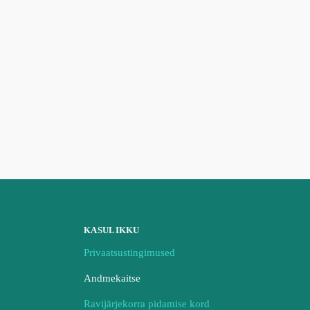
KASULIKKU
Privaatsustingimused
Andmekaitse
Ravijärjekorra pidamise kord