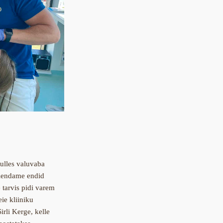
tulles valuvaba
äiendame endid
 tarvis pidi varem
ie kliiniku
irli Kerge, kelle