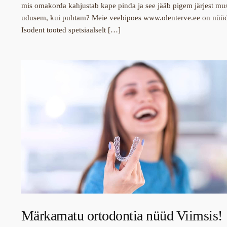
mis omakorda kahjustab kape pinda ja see jääb pigem järjest mu
udusem, kui puhtam? Meie veebipoes www.olenterve.ee on nüü
Isodent tooted spetsiaalselt […]
Märkamatu ortodontia nüüd Viimsis!