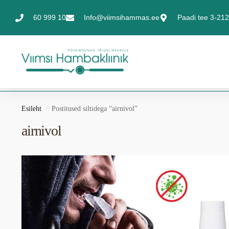
60 999 10
Info@viimsihammas.ee
Paadi tee 3-212,
Esileht
Postitused siltidega “airnivol”
/
airnivol