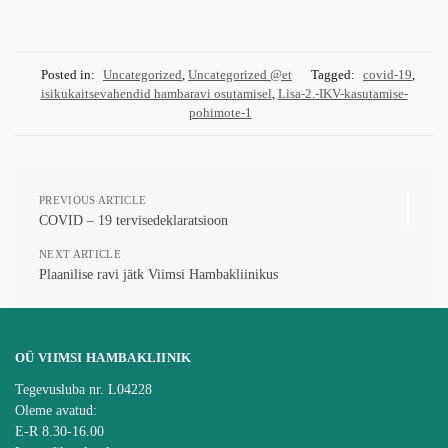
Posted in:
Uncategorized
,
Uncategorized @et
Tagged:
covid-19
,
isikukaitsevahendid hambaravi osutamisel
,
Lisa-2.-IKV-kasutamise-
pohimote-1
PREVIOUS ARTICLE
COVID – 19 tervisedeklaratsioon
NEXT ARTICLE
Plaanilise ravi jätk Viimsi Hambakliinikus
OÜ VIIMSI HAMBAKLIINIK
Tegevusluba nr. L04228
Oleme avatud:
E-R 8.30-16.00