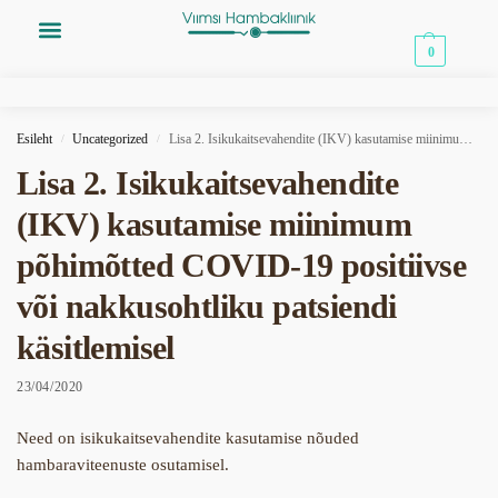
0,00
€
0
Esileht
Uncategorized
Lisa 2. Isikukaitsevahendite (IKV) kasutamise miinimum põhimõtted COVID-19 positiivse või nakkusohtliku patsiendi käsitlemisel
/
/
Lisa 2. Isikukaitsevahendite
(IKV) kasutamise miinimum
põhimõtted COVID-19 positiivse
või nakkusohtliku patsiendi
käsitlemisel
23/04/2020
Need on isikukaitsevahendite kasutamise nõuded
hambaraviteenuste osutamisel.