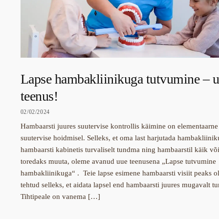
Lapse hambakliinikuga tutvumine – 
teenus!
02/02/2024
Hambaarsti juures suutervise kontrollis käimine on elementaarne
suutervise hoidmisel. Selleks, et oma last harjutada hambakliinik
hambaarsti kabinetis turvaliselt tundma ning hambaarstil käik võ
toredaks muuta, oleme avanud uue teenusena „Lapse tutvumine
hambakliinikuga“ . Teie lapse esimene hambaarsti visiit peaks 
tehtud selleks, et aidata lapsel end hambaarsti juures mugavalt t
Tihtipeale on vanema […]