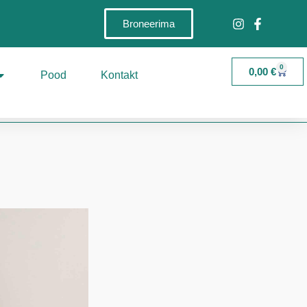
Broneerima
0
0,00
€
Pood
Kontakt