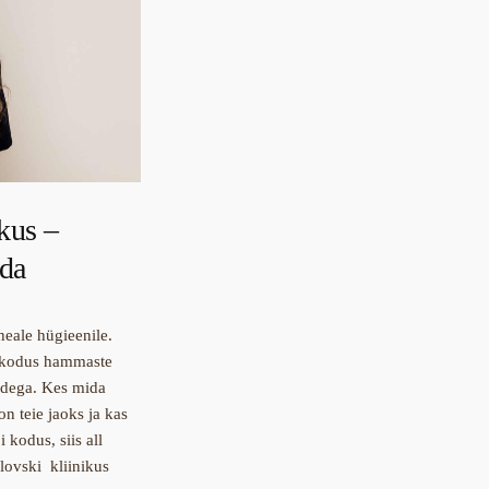
kus –
ada
eale hügieenile.
a kodus hammaste
edega. Kes mida
on teie jaoks ja kas
kodus, siis all
lovski kliinikus