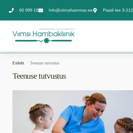
60 999 10
Info@viimsihammas.ee
Paadi tee 3-212,
Esileht
Teenuse tutvustus
/
Teenuse tutvustus