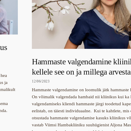
uus
Hammaste valgendamine kliini
kellele see on ja millega arvest
 hea
12/06/2023
us ja
imalikult
Hammaste valgendamine on loomulik jätk hammaste h
On võimalik valgendada hambaid nii kliinikus kui k
olema
valgendamiseks kliendi hammaste järgi toodetud kap
unda.
eelistab, on täiesti individuaalne. Kui te kahtlete, mis 
otsustada hammaste valgendamise kasuks kliinikus või 
vastab Viimsi Hambakliiniku suuhügienist Aljona Mas